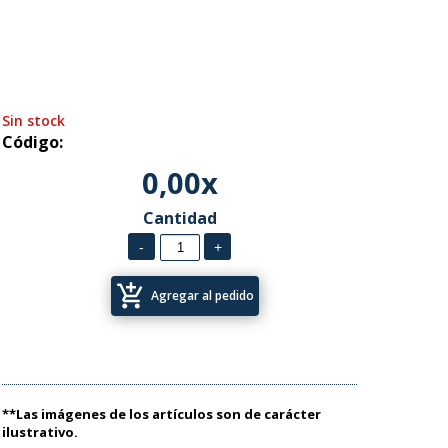
Sin stock
Código:
0,00x
Cantidad
add_shopping_cart
Agregar al pedido
**Las imágenes de los artículos son de carácter
ilustrativo.