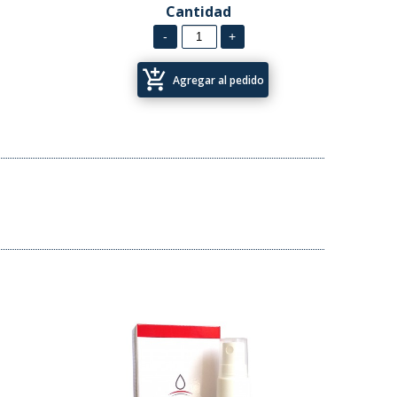
Cantidad
add_shopping_cart
Agregar al pedido