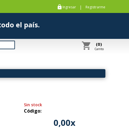
https
|
Ingresar
Registrarme
s a todo el país.
shopping_cart
(0)
Carrito
Sin stock
Código:
0,00x