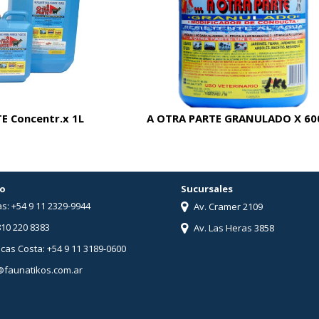
E Concentr.x 1L
A OTRA PARTE GRANULADO X 60
o
Sucursales
s: +54 9 11 2329-9944
Av. Cramer 2109
810 220 8383
Av. Las Heras 3858
ucas Costa: +54 9 11 3189-0600
@faunatikos.com.ar