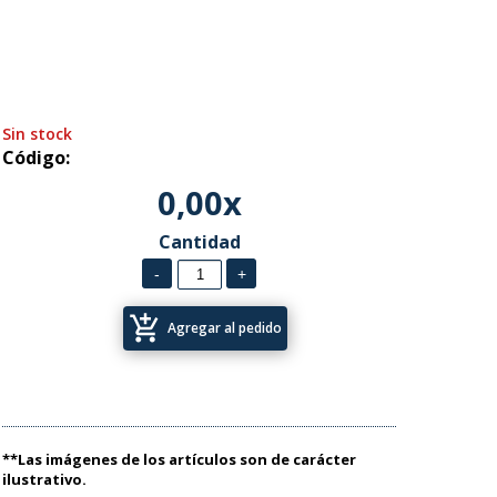
Sin stock
Código:
0,00x
Cantidad
add_shopping_cart
Agregar al pedido
**Las imágenes de los artículos son de carácter
ilustrativo.