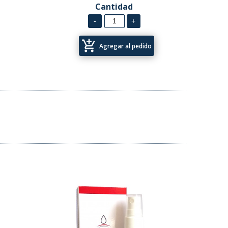
Cantidad
add_shopping_cart
Agregar al pedido