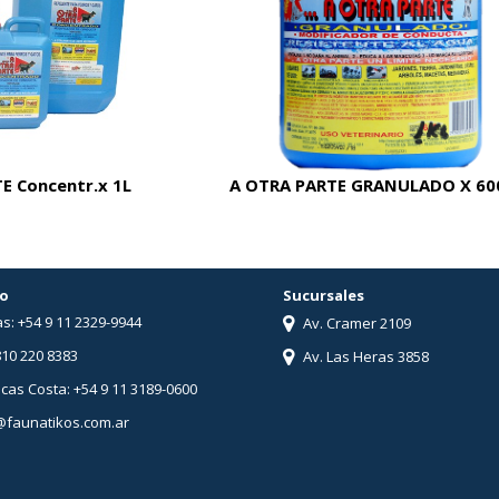
E Concentr.x 1L
A OTRA PARTE GRANULADO X 60
o
Sucursales
s: +54 9 11 2329-9944
Av. Cramer 2109
810 220 8383
Av. Las Heras 3858
ucas Costa: +54 9 11 3189-0600
@faunatikos.com.ar