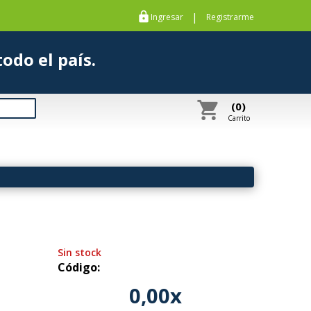
https
|
Ingresar
Registrarme
s a todo el país.
shopping_cart
(0)
Carrito
Sin stock
Código:
0,00x