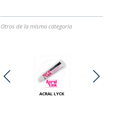
Otros de la misma categoria
ACRAL LYCK
ACTINAL P