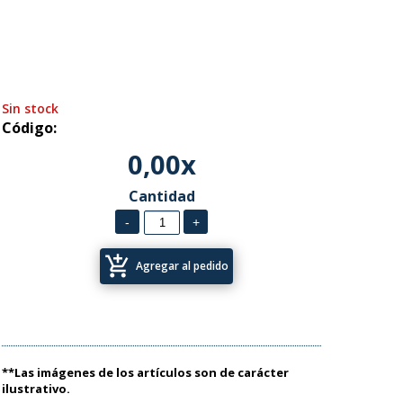
Sin stock
Código:
0,00x
Cantidad
add_shopping_cart
Agregar al pedido
**Las imágenes de los artículos son de carácter
ilustrativo.