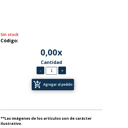
Sin stock
Código:
0,00x
Cantidad
add_shopping_cart
Agregar al pedido
**Las imágenes de los artículos son de carácter
ilustrativo.