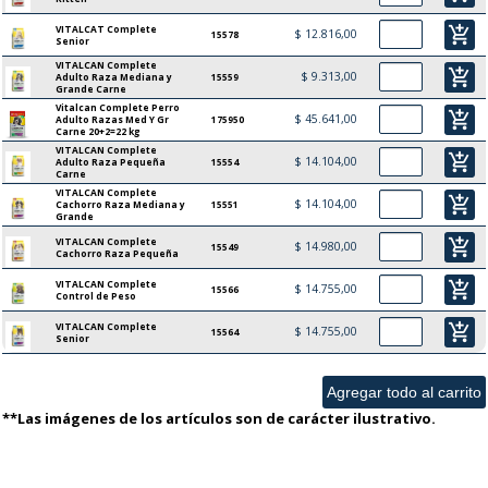
VITALCAT Complete
add_shopping_cart
$ 12.816,00
15578
Senior
VITALCAN Complete
add_shopping_cart
$ 9.313,00
Adulto Raza Mediana y
15559
Grande Carne
Vitalcan Complete Perro
add_shopping_cart
$ 45.641,00
Adulto Razas Med Y Gr
175950
Carne 20+2=22 kg
VITALCAN Complete
add_shopping_cart
$ 14.104,00
Adulto Raza Pequeña
15554
Carne
VITALCAN Complete
add_shopping_cart
$ 14.104,00
Cachorro Raza Mediana y
15551
Grande
VITALCAN Complete
add_shopping_cart
$ 14.980,00
15549
Cachorro Raza Pequeña
VITALCAN Complete
add_shopping_cart
$ 14.755,00
15566
Control de Peso
VITALCAN Complete
add_shopping_cart
$ 14.755,00
15564
Senior
**Las imágenes de los artículos son de carácter ilustrativo.