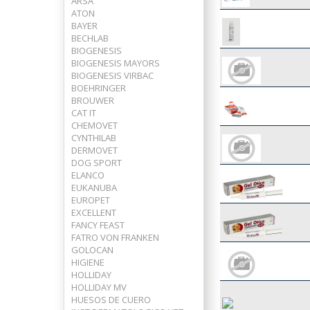
ARSA
ATON
BAYER
BECHLAB
BIOGENESIS
BIOGENESIS MAYORS
BIOGENESIS VIRBAC
BOEHRINGER
BROUWER
CAT IT
CHEMOVET
CYNTHILAB
DERMOVET
DOG SPORT
ELANCO
EUKANUBA
EUROPET
EXCELLENT
FANCY FEAST
FATRO VON FRANKEN
GOLOCAN
HIGIENE
HOLLIDAY
HOLLIDAY MV
HUESOS DE CUERO