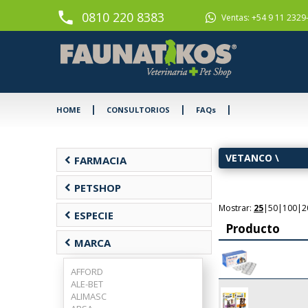
phone
0810 220 8383
Ventas: +54 9 11 2329
|
|
|
HOME
CONSULTORIOS
FAQs
VETANCO
\
chevron_left
FARMACIA
chevron_left
PETSHOP
Mostrar:
25
|
50
|
100
|
2
chevron_left
ESPECIE
Producto
chevron_left
MARCA
AFFORD
ALE-BET
ALIMASC