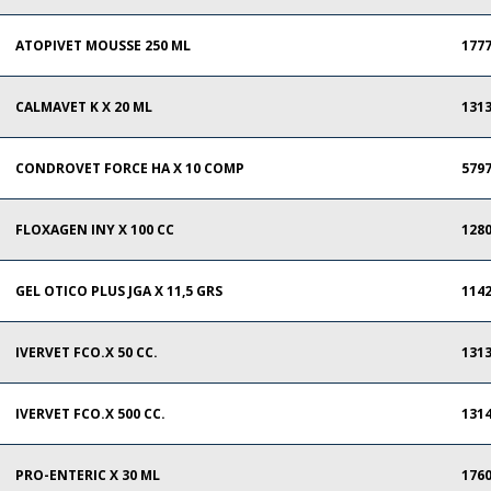
ATOPIVET MOUSSE 250 ML
177
CALMAVET K X 20 ML
131
CONDROVET FORCE HA X 10 COMP
579
FLOXAGEN INY X 100 CC
128
GEL OTICO PLUS JGA X 11,5 GRS
114
IVERVET FCO.X 50 CC.
131
IVERVET FCO.X 500 CC.
131
PRO-ENTERIC X 30 ML
176