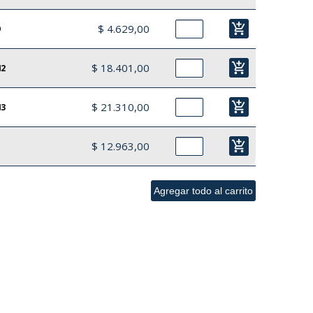
add_shopping_cart
$ 4.629,00
9
add_shopping_cart
$ 18.401,00
42
add_shopping_cart
$ 21.310,00
43
add_shopping_cart
$ 12.963,00