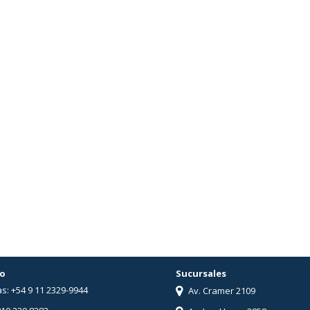
o
Sucursales
s: +54 9 11 2329-9944
Av. Cramer 2109