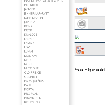
INST.DERMATOLOGICO VET.
INTERBIOL
JANVIER
JENNER/LAFARVET
JOHN MARTIN
JUVENIA
KONIG
KROF
KUALCOS
LABYES
LAMAR
LOVE
LUMAI
MON AMI
MSD
NORT
NUTRIQUE
**Las imágenes de l
OLD PRINCE
OSSPRET
PARAQUEÑOS
PAUL
PORTA
PRO PLAN
PROVIC-ZEN
RICHMOND