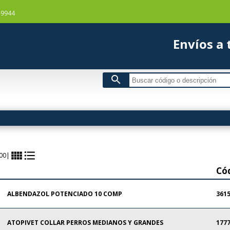
-9944
Envío
search
view_comfy
format_list_bulleted
00
|
Có
ALBENDAZOL POTENCIADO 10 COMP
361
ATOPIVET COLLAR PERROS MEDIANOS Y GRANDES
177