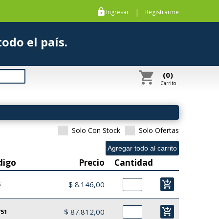
https
|
Ingresar
Registrarme
s a todo el país.
shopping_cart
(0)
Carrito
Solo Con Stock
Solo Ofertas
digo
Precio
Cantidad
add_shopping_cart
$ 8.146,00
5
add_shopping_cart
$ 87.812,00
751