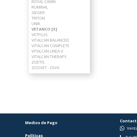
ROYAL CANIN
RUMINAL
SIEGER
TRITON
UNIK
VETANCO [X]
VETPLUS
VITALCAN BALANCED
VITALCAN COMPLETE
VITALCAN LINEA V
VITALCAN THERAPY
ZOETIS
ZOOVET - CEVA
Contact
Medios de Pago
Venta
Políticas