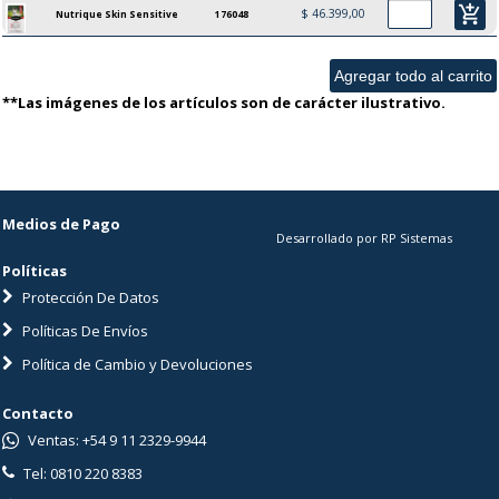
add_shopping_cart
$ 46.399,00
Nutrique Skin Sensitive
176048
**Las imágenes de los artículos son de carácter ilustrativo.
Medios de Pago
Desarrollado por RP Sistemas
Políticas
Protección De Datos
Políticas De Envíos
Política de Cambio y Devoluciones
Contacto
Ventas: +54 9 11 2329-9944
Tel: 0810 220 8383